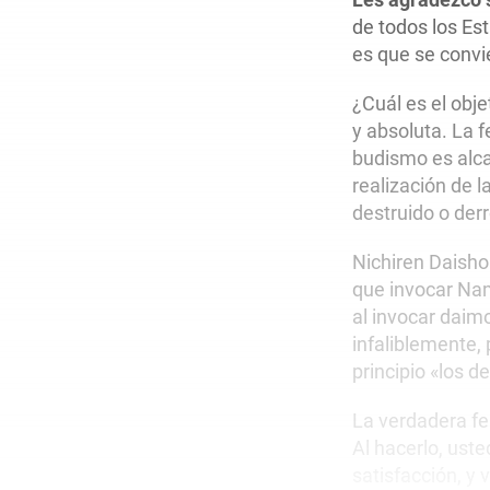
de todos los Es
es que se convi
¿Cuál es el objet
y absoluta. La f
budismo es alca
realización de 
destruido o der
Nichiren Daisho
que invocar Na
al invocar daim
infaliblemente,
principio «los 
La verdadera fe
Al hacerlo, ust
satisfacción, y v