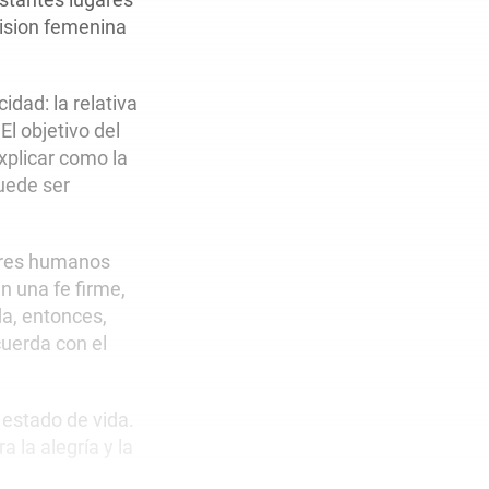
vision femenina
cidad: la relativa
El objetivo del
xplicar como la
puede ser
seres humanos
 una fe firme,
a, entonces,
cuerda con el
 estado de vida.
 la alegría y la