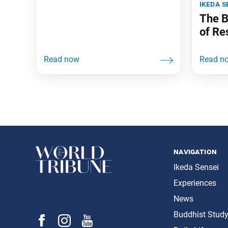
ikeda s
The B
of Re
navigation
Ikeda Sensei
Experiences
News
Buddhist Stud