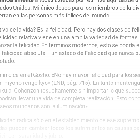
tados Unidos. Mi único deseo para los miembros de la di
ertan en las personas más felices del mundo.
ivo de la vida? Es la felicidad. Pero hay dos clases de feli
elicidad relativa viene en una amplia variedad de formas. 
nzar la felicidad.En términos modernos, esto se podría e
la felicidad absoluta —un estado de Felicidad que nunca 
rotado.
nin dice en el Gosho: «No hay mayor felicidad para los 
m-myoho-renge-kyo» (END, pág. 715). En tanto mantengan
oku al Gohonzon resueltamente sin importar lo que suced
 podrán llevar una vida de completa realización. Esto con
deseos mundanos son la iluminación».
licidad radica sólo en el establecimiento de ese supremo
edes pueden cambiar todos los sufrimientos en causas para
ivir con serenidad y júbilo.