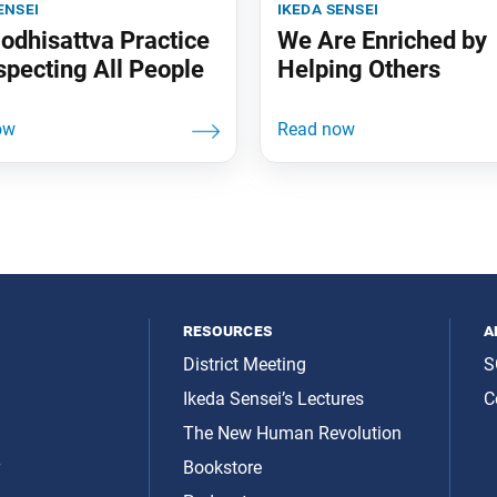
ensei
ikeda sensei
odhisattva Practice
We Are Enriched by
specting All People
Helping Others
resources
a
District Meeting
S
Ikeda Sensei’s Lectures
C
The New Human Revolution
y
Bookstore