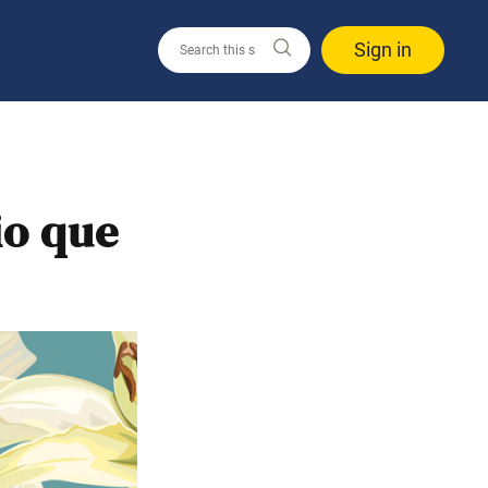
Sign in
io que