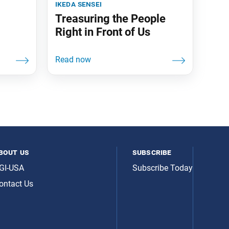
ikeda sensei
Treasuring the People
Right in Front of Us
bout us
subscribe
GI-USA
Subscribe Today
ontact Us