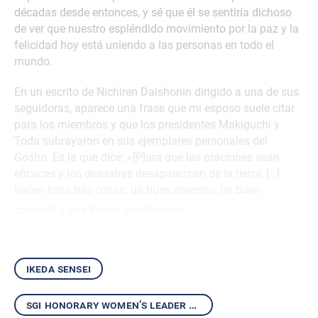
décadas desde entonces, y sé que él se sentiría dichoso
de ver que nuestro espléndido movimiento por la paz y la
felicidad hoy está uniendo a las personas en todo el
mundo.
En un escrito de Nichiren Daishonin dirigido a una de sus
seguidoras, aparece una frase que mi esposo suele citar
para los miembros y que los presidentes Makiguchi y
Toda subrayaron en sus ejemplares personales del
Gosho.
Es la que dice: «[P]ara que las oraciones sean
eficaces y los desastres desaparezcan de la tierra, […]
hacen falta tres cosas: un buen maestro, un buen
[3]
creyente y una buena enseñanza».
ikeda sensei
sgi honorary women’s leader kaneko ikeda