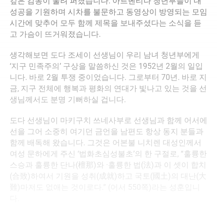
깊은 감동이 울려 퍼졌습니다. 아르헨티나 청년부들이 대
성공을 기원하며 시차를 불문하고 동영상이 방영되는 모임
시간에 맞추어 모두 함께 제목을 보내주셨다는 소식을 듣
고 가슴이 뜨거워졌습니다.
생각해보면 도다 조세이 선생님이 우리 남녀 청년부에게
‘지구 민족주의’ 구상을 말씀하신 것은 1952년 2월의 일입
니다. 바로 2월 투쟁 중이었습니다. 그로부터 70년. 바로 지
금, 지구 전체에 행복과 평화의 연대가 빛나고 있는 것을 선
생님께서도 분명 기뻐하실 겁니다.
도다 선생님이 마키구치 쓰네사부로 선생님과 함께 어서에
선을 그어 소중히 여기던 금언을 남편도 항상 동지 분들과
함께 배독해 왔습니다. 그것은 어본불 니치렌 대성인께서
여성 문하에게 주신 ‘법화초심성불초’의 한 구절로, “훌륭한
스승과 훌륭한 단나(檀那)와 ·훌륭한 법(法)과 이 셋이 합치
(合致)하여서 기원을 성취(成就)하고 국토(國土)의 대난(大
難)마저도 없애는 것이로다.” (어서 550쪽)라는 성훈입니
다.