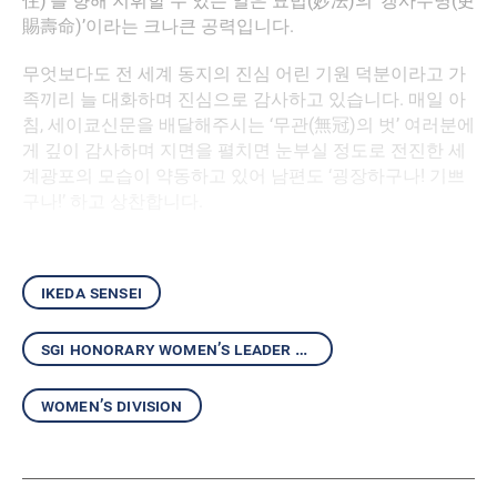
住)’를 향해 지휘할 수 있는 일은 묘법(妙法)의 ‘갱사수명(更
賜壽命)’이라는 크나큰 공력입니다.
무엇보다도 전 세계 동지의 진심 어린 기원 덕분이라고 가
족끼리 늘 대화하며 진심으로 감사하고 있습니다. 매일 아
침, 세이쿄신문을 배달해주시는 ‘무관(無冠)의 벗’ 여러분에
게 깊이 감사하며 지면을 펼치면 눈부실 정도로 전진한 세
계광포의 모습이 약동하고 있어 남편도 ‘굉장하구나! 기쁘
구나!’ 하고 상찬합니다.
ikeda sensei
sgi honorary women’s leader kaneko ikeda
women’s division